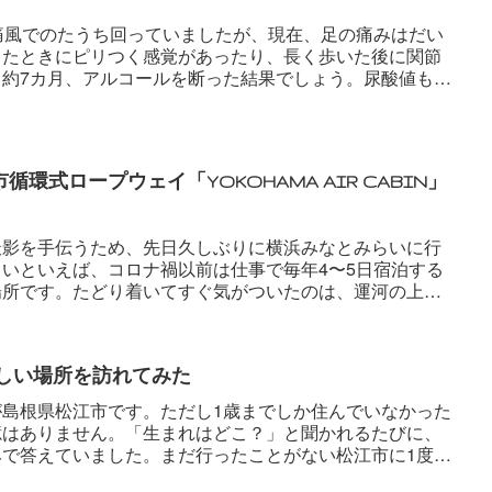
痛風でのたうち回っていましたが、現在、足の痛みはだい
きたときにピリつく感覚があったり、長く歩いた後に関節
。約7カ月、アルコールを断った結果でしょう。尿酸値も
環式ロープウェイ「YOKOHAMA AIR CABIN」
撮影を手伝うため、先日久しぶりに横浜みなとみらいに行
いといえば、コロナ禍以前は仕事で毎年4〜5日宿泊する
場所です。たどり着いてすぐ気がついたのは、運河の上を
らしい場所を訪れてみた
が島根県松江市です。ただし1歳までしか住んでいなかった
憶はありません。「生まれはどこ？」と聞かれるたびに、
みで答えていました。まだ行ったことがない松江市に1度訪