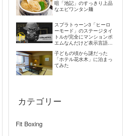
咀「池記」のすっきり上品
なエビワンタン麺
スプラトゥーン3「ヒーロ
ーモード」のステージタイ
トルが完全にマンションポ
エムなんだけど表示言語が
英語だとどうなっている
子どもの頃から謎だった
の？
「ホテル花水木」に泊まっ
てみた
カテゴリー
Fit Boxing