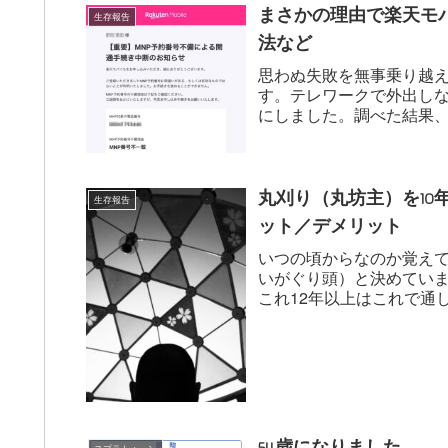
まさかの理由で楽天モ
生存報告
法など
思わぬ失敗を無事乗り越
す。テレワークで外出し
にしました。調べた結果
ル「Rakuten...
丸刈り（丸坊主）を10
生存報告
ット／デメリット
いつの頃からなのか覚え
いがぐり頭）と決めてい
これ12年以上はこれで通
良く覚えています...
54歳になりました