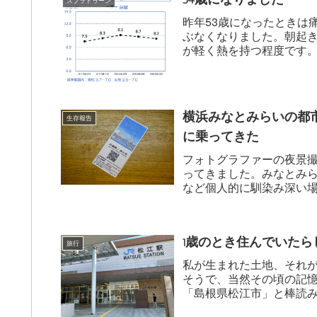
スプラトゥーン
昨年53歳になったときは
ぶなくなりました。朝起
が軽く熱を持つ程度です
8.7から8.2...
横浜みなとみらいの都市循
生存報告
に乗ってきた
フォトグラファーの夜景
ってきました。みなとみら
など個人的に馴染み深い
粛々と進むロープ...
1歳のとき住んでいた
旅行
私が生まれた土地、それ
そうで、当然その頃の記
「島根県松江市」と棒読
れてみたい——...