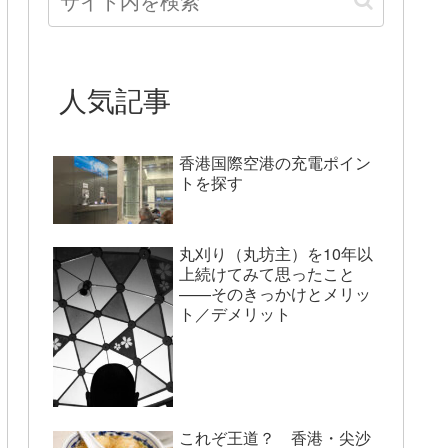
人気記事
香港国際空港の充電ポイン
トを探す
丸刈り（丸坊主）を10年以
上続けてみて思ったこと
——そのきっかけとメリッ
ト／デメリット
これぞ王道？ 香港・尖沙