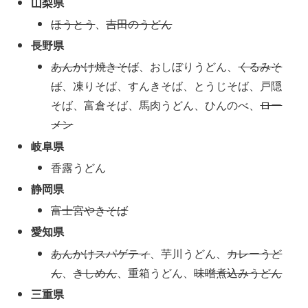
山梨県
ほうとう
、
吉田のうどん
長野県
あんかけ焼きそば
、おしぼりうどん、
くるみそ
ば
、凍りそば、すんきそば、とうじそば、戸隠
そば、富倉そば、馬肉うどん、ひんのべ、
ロー
メン
岐阜県
香露うどん
静岡県
富士宮やきそば
愛知県
あんかけスパゲティ
、芋川うどん、
カレーうど
ん
、
きしめん
、重箱うどん、
味噌煮込みうどん
三重県