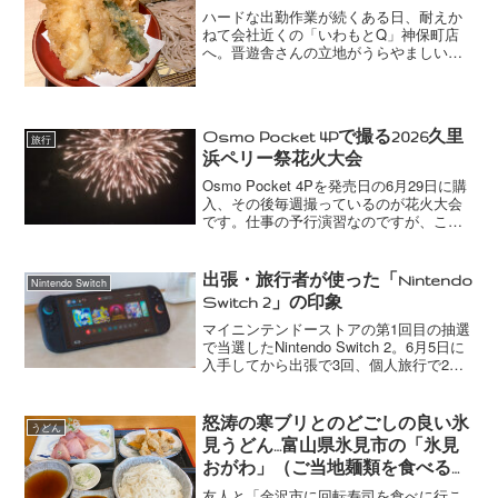
ハードな出勤作業が続くある日、耐えか
ねて会社近くの「いわもとQ」神保町店
へ。晋遊舎さんの立地がうらやましい。
注文したのは「天ぷらセット」のもり。
いわゆる「天もり」です。料金は730円。
以前は690円だったのでだいぶ上がった
な。仕方ないけど。...
Osmo Pocket 4Pで撮る2026久里
旅行
浜ペリー祭花火大会
Osmo Pocket 4Pを発売日の6月29日に購
入、その後毎週撮っているのが花火大会
です。仕事の予行演習なのですが、これ
まで動画で花火を撮ったことがなく、結
構新鮮に楽しんでいます。最初にトライ
した7月4日の横浜ナイトフラワーズ。そ
出張・旅行者が使った「Nintendo
Nintendo Switch
こで驚...
Switch 2」の印象
マイニンテンドーストアの第1回目の抽選
で当選したNintendo Switch 2。6月5日に
入手してから出張で3回、個人旅行で2
回、外に持ち出しました。そのとき感じ
た印象などをここに記しておきます。大
きさ・重量到着前に心配していたのが、
怒涛の寒ブリとのどごしの良い氷
うどん
こ...
見うどん…富山県氷見市の「氷見
おがわ」（ご当地麺類を食べる
旅：25）
友人と「金沢市に回転寿司を食べに行こ