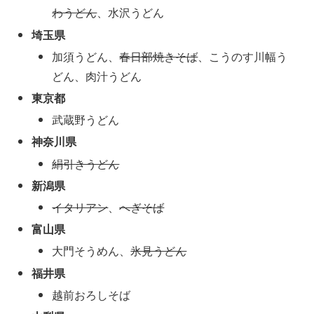
わうどん
、水沢うどん
埼玉県
加須うどん、
春日部焼きそば
、こうのす川幅う
どん、肉汁うどん
東京都
武蔵野うどん
神奈川県
絹引きうどん
新潟県
イタリアン
、
へぎそば
富山県
大門そうめん、
氷見うどん
福井県
越前おろしそば