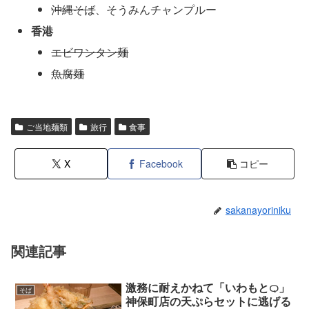
沖縄そば
、そうみんチャンプルー
香港
エビワンタン麺
魚腐麺
ご当地麺類
旅行
食事
X
Facebook
コピー
sakanayoriniku
関連記事
激務に耐えかねて「いわもとQ」
そば
神保町店の天ぷらセットに逃げる