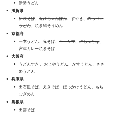
伊勢うどん
滋賀県
伊吹そば
、
近江ちゃんぽん
、すやき、
のっぺい
うどん
、焼き鯖そうめん
京都府
一本うどん、鬼そば、
キーシマ
、
にしんそば
、
宮津カレー焼きそば
大阪府
うどんすき
、
おじやうどん
、
かすうどん
、ささ
めうどん
兵庫県
出石皿そば、えきそば、ぼっかけうどん、もち
むぎめん
島根県
出雲そば