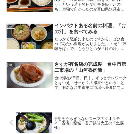
う」という若干酔狂な行事を終えたの
ち、単独で向かったのが富山県氷見市。
目的は氷見うどんです。見るのも食べる
のもこれが初めて。金沢駅から氷見駅
へ。微妙な天候が冬の日本海の街に来た
インパクトある名前の料理、「け
旅行
感を盛り上げます。などといい...
の汁」を食べてみる
せっかく弘前に来たのですから、ぜひ食
べてみたい料理がありました。1つが「津
軽そば」で、もうひとつが「けの汁」。
名前的に怪しげなこの「けの汁」、津軽
地方ではわりあいメジャーな郷土料理と
のこと。ホテルの近くに提供している店
さすが有名店の完成度 台中市第
旅行
がないか探してみると、...
二市場の「山河魯肉飯」
台中滞在2日目。日中、ずっとテレワーク
とはいえ、せっかくの滞在中ということ
で、有名な台中市第二市場へ昼食に向か
いました。ホテルから歩いて15分程度の
場所にあります。歴史を感じさせる趣の
ある建物です。日本統治時代、日本人や
富裕層向けの市場とし...
予想をうらぎらないスープのクオリテ
ィ 香港九龍城・君戸鍋貼大王の「魚腐
麺」