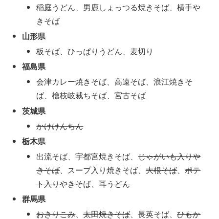
稲庭うどん、男鹿しょっつる焼きそば、横手や
きそば
山形県
板そば、ひっぱりうどん、麦切り
福島県
会津カレー焼きそば、高遠そば、浪江焼きそ
ば、檜枝岐裁ちそば、宮古そば
茨城県
かけけんちん
栃木県
出流そば、宇都宮焼きそば、
じゃがいも入りや
きそば
、スープ入り焼きそば、
大根そば
、
ポテ
ト入りやきそば
、
耳うどん
群馬県
おきりこみ
、
太田焼きそば
、長英そば、
ひもか