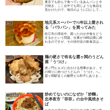
東京でも好んで食べているあんパンと今
川焼き。ここ台中でも同じような食品を
見かけたので、毎日のように口にしてい
ました。まずは日本統治時代に広まった
というあんパン。これは家樂福（カルフ
ール）で入手したものです。6日間の滞在
地元系スーパーで70年以上愛され
旅行
中、おそらく2回は買っ...
る「バラパン」を買ってみた
松江市の滞在中、困ったのが夕食をどう
するかという問題。仕事が19時以降に終
わるのですが、その頃付近の飲食店はほ
ぼ閉まっています。京町商店街の奥に居
酒屋が並んでいるのはわかったのです
が、酒を飲まなくなったいま、その手の
店は割高に感じて足が遠の...
麺の硬さで有名な霞ヶ関のうどん
うどん
屋「うつけ」
虎ノ門ヒルズに出かける用事があり、そ
の帰りに肉つけうどんの「うつけ」へ。
霞ヶ関駅近くの飯野ビルB1Fにありま
す。14時過ぎに到着。空いていました。
この店はかためのうどんで有名。看板メ
ニューは「牛肉辛つけうどん」と「豚肉
熱汁つけうどん」だそう...
炒めてないのになぜか「炒麵」
ご当地麺類
忠孝夜市「菲菲」の台中風焼きそ
ば