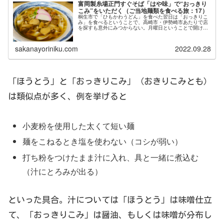
富岡製糸場正門すぐそば「はや味」で“おっきり
こみ”をいただく（ご当地麺類を食べる旅：17）
桐生市で「ひもかわうどん」を食べた翌日は「おっきりこ
み」を食べるということで、高崎市・伊勢崎市あたりで店
を探すも意外にみつからない。月曜日ということで開けて
いない店も結構あるようでした。Googleマップをうろうろ
していると、富岡製糸場の周...
sakanayoriniku.com
2022.09.28
「ほうとう」と「おっきりこみ」（おきりこみとも）
は類似点が多く、例を挙げると
小麦粉を使用した太くて短い麺
麺をこねるとき塩を使わない（コシが弱い）
打ち粉をつけたまま汁に入れ、具と一緒に煮込む
（汁にとろみが出る）
といった具合。汁については「ほうとう」は味噌仕立
て、「おっきりこみ」は醤油、もしくは味噌が分布し