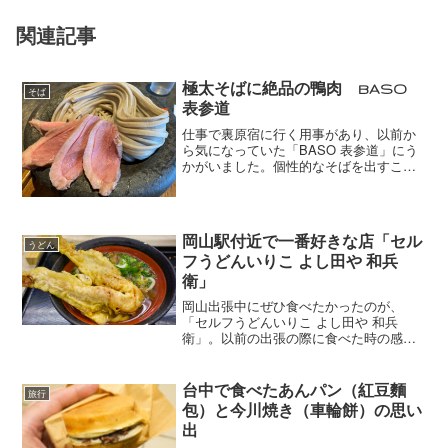
関連記事
極太そばに絶品の鴨肉 BASO
そば
表参道
仕事で裏原宿に行く用事があり、以前か
ら気になっていた「BASO 表参道」にう
かがいました。個性的なそばを出すこと
で有名なお店です。お店は1階が厨房およ
び待合、2階が食事の場。ほぼ開店10分後
くらいに到着したのに、もう列ができて
います。客層は...
岡山駅付近で一番好きな店「セル
うどん
フうどんいりこ よし田や 和兵
衛」
岡山出張中にぜひ食べたかったのが、
「セルフうどんいりこ よし田や 和兵
衛」。以前の出張の際に食べた時の感動
を思い出し、時間を作ってうかがってみ
ました。お店があるのは、岡山駅のすぐ
前にある第一セントラルビル地下1階。開
台中で食べたあんパン（紅豆麵
旅行
店時間の11時に訪店しま...
包）と今川焼き（車輪餅）の思い
出