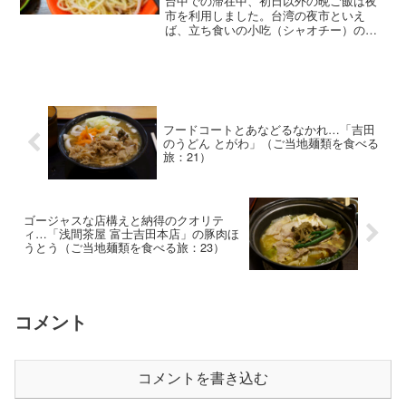
台中での滞在中、初日以外の晩ご飯は夜
市を利用しました。台湾の夜市といえ
ば、立ち食いの小吃（シャオチー）のイ
メージだったので、これまであまり近寄
ることはありませんでした。どちらかと
いえばビールと一緒にしっかりとした食
事をとるのが好みだったので...
フードコートとあなどるなかれ…「吉田
のうどん とがわ」（ご当地麺類を食べる
旅：21）
ゴージャスな店構えと納得のクオリテ
ィ…「浅間茶屋 富士吉田本店」の豚肉ほ
うとう（ご当地麺類を食べる旅：23）
コメント
コメントを書き込む