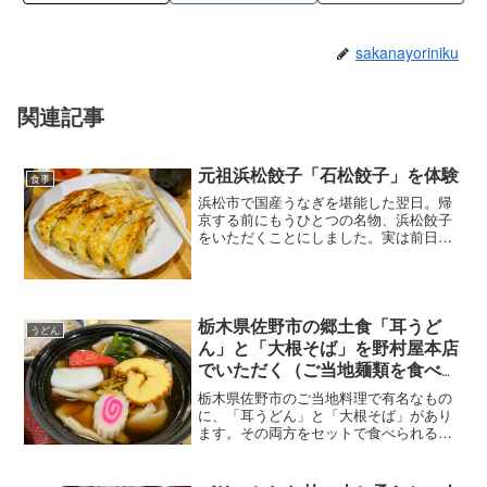
sakanayoriniku
関連記事
元祖浜松餃子「石松餃子」を体験
食事
浜松市で国産うなぎを堪能した翌日。帰
京する前にもうひとつの名物、浜松餃子
をいただくことにしました。実は前日の
夜、東京でも見かける寿司グループ店で
夕食をとったのですが、その際すでに浜
松餃子を体験。浜松餃子は専門店という
より、居酒屋や中華料理屋...
栃木県佐野市の郷土食「耳うど
うどん
ん」と「大根そば」を野村屋本店
でいただく（ご当地麺類を食べる
旅：8）
栃木県佐野市のご当地料理で有名なもの
に、「耳うどん」と「大根そば」があり
ます。その両方をセットで食べられるお
店、「野村屋本店」に行ってきました。
「佐野名物セット」をオーダー昔ながら
の地域密着系そば屋といった感じの「野