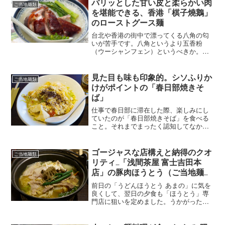
パリッとした甘い皮と柔らかい肉
ご当地麺類
村屋本店」。明治40年創...
を堪能できる、香港「棋子燒鵝」
のローストグース麺
台北や香港の街中で漂ってくる八角の匂
いが苦手です。八角というより五香粉
（ウーシャンフェン）というべきか。と
にかく、臭豆腐とパクチーの次に嫌いな
匂いなのです。しかしなぜか滞在3日目く
らいから平気になり、むしろ食べたくな
見た目も味も印象的。シソふりか
ご当地麺類
るから不思議なものです。...
けがポイントの「春日部焼きそ
ば」
仕事で春日部に滞在した際、楽しみにし
ていたのが「春日部焼きそば」を食べる
こと。それまでまったく認知してなかっ
たご当地麺料理です。うかがったのは、
春日部駅から徒歩4分ほどの中華料理屋
「けいらく」。春日部焼きそばは焼きそ
ゴージャスな店構えと納得のクオ
ご当地麺類
ば専門店というより、中華...
リティ…「浅間茶屋 富士吉田本
店」の豚肉ほうとう（ご当地麺類
を食べる旅：23）
前日の「うどんほうとう あまの」に気を
良くして、翌日の夕食も「ほうとう」専
門店に狙いを定めました。うかがったの
は宿泊した「ビジネスホテル芙蓉」から
20分ほど、浅間神社に隣接する「浅間茶