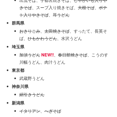
出流そば、宇都宮焼きそば、
じゃがいも入りや
きそば
、スープ入り焼きそば、
大根そば
、
ポテ
ト入りやきそば
、
耳うどん
群馬県
おきりこみ
、
太田焼きそば
、すったて、長英そ
ば、
ひもかわうどん
、水沢うどん
埼玉県
加須うどん
NEW!!
、
春日部焼きそば
、こうのす
川幅うどん、肉汁うどん
東京都
武蔵野うどん
神奈川県
絹引きうどん
新潟県
イタリアン
、
へぎそば