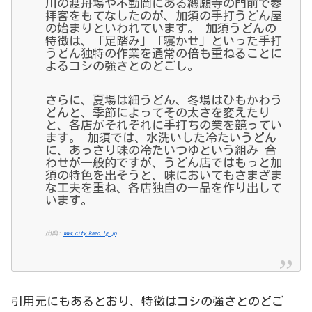
川の渡舟場や不動岡にある總願寺の門前で参
拝客をもてなしたのが、加須の手打うどん屋
の始まりといわれています。 加須うどんの
特徴は、「足踏み」「寝かせ」といった手打
うどん独特の作業を通常の倍も重ねることに
よるコシの強さとのどごし。
さらに、夏場は細うどん、冬場はひもかわう
どんと、季節によってその太さを変えたり
と、各店がそれぞれに手打ちの業を競ってい
ます。 加須では、水洗いした冷たいうどん
に、あっさり味の冷たいつゆという組み 合
わせが一般的ですが、うどん店ではもっと加
須の特色を出そうと、味においてもさまざま
な工夫を重ね、各店独自の一品を作り出して
います。
出典:
www.city.kazo.lg.jp
引用元にもあるとおり、特徴はコシの強さとのどご