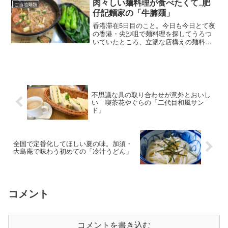
屋 本店」。「ほうとう」に素朴な郷土料
肉々しい麺料理が食べたくて…肥
ご当地麺類
理のイメージを持っ...
仔記麵家の「牛腩麺」
香港滞在5日目のこと。今日も今日とて夜
の香港・尖沙咀で麺料理を探してうろつ
いていたところ、立派な店構えの麺料理
専門店「肥仔記麵家」を発見。スマホで
検索してみるとなかなか評判が良さそう
なので入店しました。今回の目的はエビ
ワンタン麺ではなく「牛...
不思議な具の取り合わせが意外とおいし
い 喫茶花やぐらの「二代目和風サン
ド」
全国で定番化してほしい夏の味。加須・
大島庵で味わう初めての「冷汁うどん」
コメント
コメントを書き込む