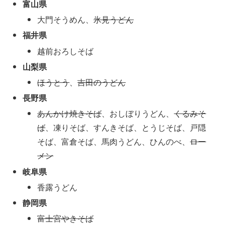
富山県
大門そうめん、
氷見うどん
福井県
越前おろしそば
山梨県
ほうとう
、
吉田のうどん
長野県
あんかけ焼きそば
、おしぼりうどん、
くるみそ
ば
、凍りそば、すんきそば、とうじそば、戸隠
そば、富倉そば、馬肉うどん、ひんのべ、
ロー
メン
岐阜県
香露うどん
静岡県
富士宮やきそば