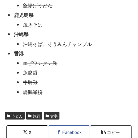
釜揚げうどん
鹿児島県
焼きそば
沖縄県
沖縄そば
、そうみんチャンプルー
香港
エビワンタン麺
魚腐麺
牛腩麺
燒鵝瀬粉
うどん
旅行
食事
X
Facebook
コピー