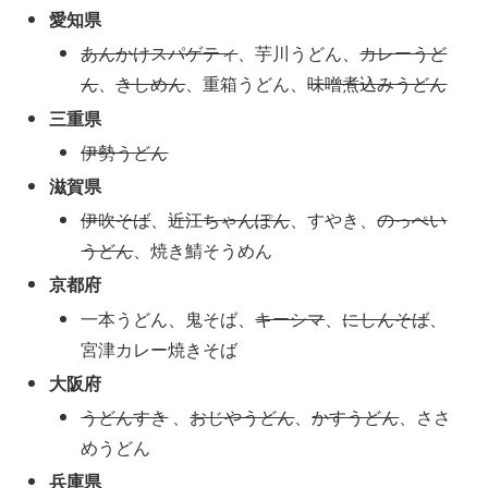
愛知県
あんかけスパゲティ
、芋川うどん、
カレーうど
ん
、
きしめん
、重箱うどん、
味噌煮込みうどん
三重県
伊勢うどん
滋賀県
伊吹そば
、
近江ちゃんぽん
、すやき、
のっぺい
うどん
、焼き鯖そうめん
京都府
一本うどん、鬼そば、
キーシマ
、
にしんそば
、
宮津カレー焼きそば
大阪府
うどんすき
、
おじやうどん
、
かすうどん
、ささ
めうどん
兵庫県