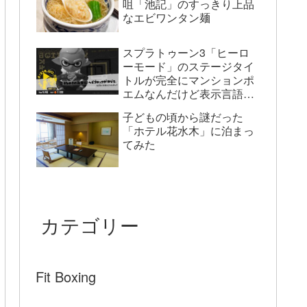
咀「池記」のすっきり上品
なエビワンタン麺
スプラトゥーン3「ヒーロ
ーモード」のステージタイ
トルが完全にマンションポ
エムなんだけど表示言語が
英語だとどうなっている
子どもの頃から謎だった
の？
「ホテル花水木」に泊まっ
てみた
カテゴリー
Fit Boxing