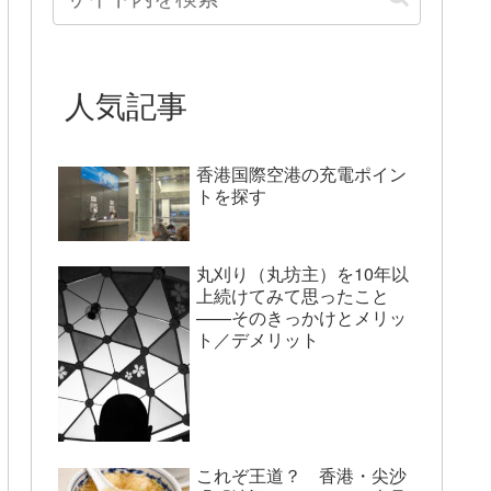
人気記事
香港国際空港の充電ポイン
トを探す
丸刈り（丸坊主）を10年以
上続けてみて思ったこと
——そのきっかけとメリッ
ト／デメリット
これぞ王道？ 香港・尖沙