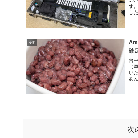
す
し
く、
A
食事
確
台
（
い
あん
「無
次