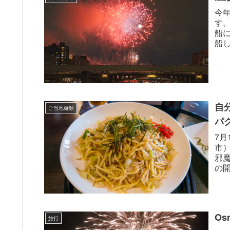
今年
す
船
船
14時
自
ご当地麺類
パ
7
市
邪
の
客が
Os
旅行