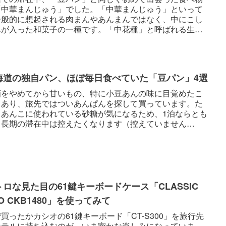
「中華まんじゅう」でした。「中華まんじゅう」といって
一般的に想起される肉まんやあんまんではなく、中にこし
んが入った和菓子の一種です。「中花種」と呼ばれる生地
用することから「中花...
海道の独自パン、ほぼ毎日食べていた「豆パン」4選
酒をやめてから甘いもの、特に小豆あんの味に目覚めたこ
もあり、旅先ではついあんぱんを探して買っています。た
しあんこに使われている砂糖が気になるため、1泊ならとも
、長期の滞在中は控えたくなります（控えていません
。そんな中、今回の函館...
トロな見た目の61鍵キーボードケース「CLASSIC
O CKB1480」を使ってみて
買ったかカシオの61鍵キーボード「CT-S300」を旅行先
ホテルに持ち込むのが、いま密かな楽しみになっていま