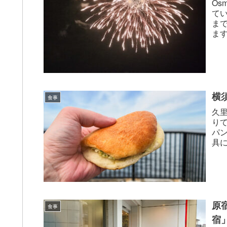
Os
て
ま
ま
こで
横
食事
久里
り
パ
具
チッ
原
食事
宿