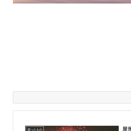
屋
買ったもの