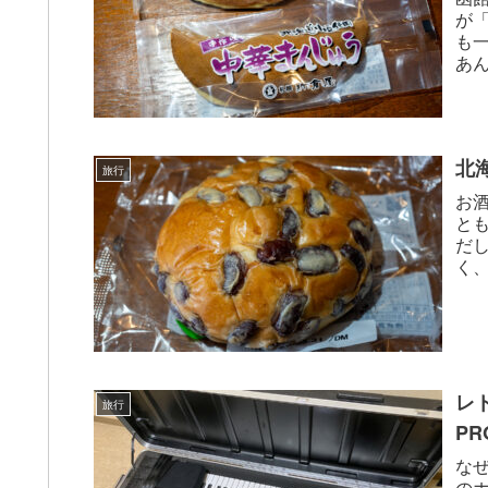
が
も
あ
を使
北
旅行
お
と
だ
く
が）
レ
旅行
PR
なぜ
の