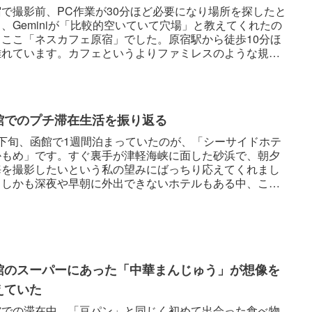
宿で撮影前、PC作業が30分ほど必要になり場所を探したと
、Geminiが「比較的空いていて穴場」と教えてくれたの
、ここ「ネスカフェ原宿」でした。原宿駅から徒歩10分ほ
離れています。カフェというよりファミレスのような規
おしゃれな...
館でのプチ滞在生活を振り返る
月下旬、函館で1週間泊まっていたのが、「シーサイドホテ
かもめ」です。すぐ裏手が津軽海峡に面した砂浜で、朝夕
海を撮影したいという私の望みにばっちり応えてくれまし
。しかも深夜や早朝に外出できないホテルもある中、ここ
4時間出入り自由な...
館のスーパーにあった「中華まんじゅう」が想像を
えていた
館での滞在中、「豆パン」と同じく初めて出会った食べ物