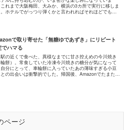
。これまで大阪梅田、大みか、横浜の3カ所で実行に移しま
た。ホテルでがっつり弾くかと言われればそれほどでもな
テレワークの...
mazonで取り寄せた「無糖ゆであずき」にリピート
定でハマる
中駅の近くで食べた、異様なまでに甘さ控えめの今川焼き
車輪餅）。常食していた冷凍今川焼きの糖分が気になって
た自分にとって、車輪餅に入っていたあの薄味すぎる小豆
との出会いは衝撃的でした。帰国後、Amazonでたまたま
糖ゆであずき」...
のページ