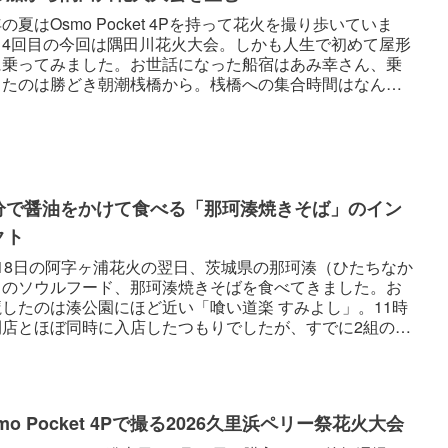
の夏はOsmo Pocket 4Pを持って花火を撮り歩いていま
。4回目の今回は隅田川花火大会。しかも人生で初めて屋形
に乗ってみました。お世話になった船宿はあみ幸さん、乗
したのは勝どき朝潮桟橋から。桟橋への集合時間はなんと
30...
分で醤油をかけて食べる「那珂湊焼きそば」のイン
クト
月18日の阿字ヶ浦花火の翌日、茨城県の那珂湊（ひたちなか
）のソウルフード、那珂湊焼きそばを食べてきました。お
魔したのは湊公園にほど近い「喰い道楽 すみよし」。11時
開店とほぼ同時に入店したつもりでしたが、すでに2組のお
。歴史を感...
mo Pocket 4Pで撮る2026久里浜ペリー祭花火大会