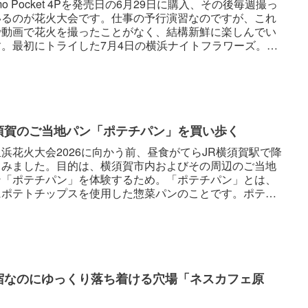
mo Pocket 4Pを発売日の6月29日に購入、その後毎週撮っ
いるのが花火大会です。仕事の予行演習なのですが、これ
で動画で花火を撮ったことがなく、結構新鮮に楽しんでい
す。最初にトライした7月4日の横浜ナイトフラワーズ。そ
驚...
須賀のご当地パン「ポテチパン」を買い歩く
浜花火大会2026に向かう前、昼食がてらJR横須賀駅で降
てみました。目的は、横須賀市内およびその周辺のご当地
ン「ポテチパン」を体験するため。「ポテチパン」とは、
にポテトチップスを使用した惣菜パンのことです。ポテト
プスだけが具に...
宿なのにゆっくり落ち着ける穴場「ネスカフェ原
」