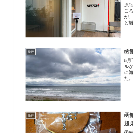
原
ころ
が
ど
模。
函
旅行
5
ル
に
た
は2
函
旅行
超
函