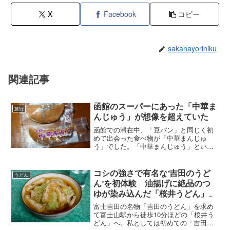
X
Facebook
コピー
sakanayoriniku
関連記事
函館のスーパーにあった「中華ま
旅行
んじゅう」が想像を超えていた
函館での滞在中、「豆パン」と同じく初
めて出会った食べ物が「中華まんじゅ
う」でした。「中華まんじゅう」といっ
ても一般的に想起される肉まんやあんま
んではなく、中にこしあんが入った和菓
子の一種です。「中花種」と呼ばれる生
コシの強さで有名な“吉田のうど
うどん
地を使用することから「中花...
ん”を初体験 油揚げに絶品のつ
ゆが染み込んだ「桜井うどん」
（ご当地麺類を食べる旅：18）
富士吉田の名物「吉田のうどん」を求め
て富士山駅から徒歩10分ほどの「桜井う
どん」へ。私としては初めての「吉田の