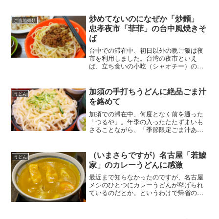
うどん」です。席は小上がりのみという
地方色あふれる店内。いいですね。メニ
ューは基本的に「あったかいの」と「つ
炒めてないのになぜか「炒麵」
ご当地麺類
めたいの」の2種類。「...
忠孝夜市「菲菲」の台中風焼きそ
ば
台中での滞在中、初日以外の晩ご飯は夜
市を利用しました。台湾の夜市といえ
ば、立ち食いの小吃（シャオチー）のイ
メージだったので、これまであまり近寄
ることはありませんでした。どちらかと
いえばビールと一緒にしっかりとした食
加須の手打ちうどんに絶品ごま汁
うどん
事をとるのが好みだったので...
を絡めて
加須での滞在中、何度となく前を通った
「つるや」。年季の入ったたたずまいも
さることながら、「季節限定ごま汁あり
ます」の看板に惹かれて入店しました。
店内もいい感じに古めかしくて心躍りま
す。客層は観光客よりも地元客がメイン
（いまさらですが）名古屋「若鯱
うどん
かな。加須のうどん屋にし...
家」のカレーうどんに感激
最近まで知らなかったのですが、名古屋
メシのひとつにカレーうどんが挙げられ
ているのだとか。というわけで帰省のつ
いでに、名古屋駅付近でカレーうどんを
食してきました。訪ねたのは名古屋カレ
ーうどん界でおそらく最大手の「若鯱