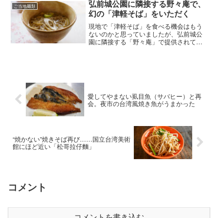
家」。その名古屋駅エスカ店...
弘前城公園に隣接する野々庵で、
ご当地麺類
幻の「津軽そば」をいただく
現地で「津軽そば」を食べる機会はもう
ないのかと思っていましたが、弘前城公
園に隣接する「野々庵」で提供されてい
るということを知り、予約してGWに行っ
てきました。「津軽そば」とは、つなぎ
に大豆をすりつぶした呉汁を使用したそ
ば。小麦粉よりもタンパ...
愛してやまない虱目魚（サバヒー）と再
会。夜市の台湾風焼き魚がうまかった
“焼かない”焼きそば再び……国立台湾美術
館にほど近い「松哥拉仔麵」
コメント
コメントを書き込む