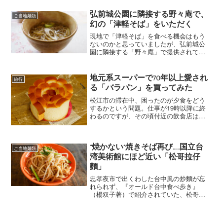
んではなく、中にこしあんが入った和菓
子の一種です。「中花種」と呼ばれる生
弘前城公園に隣接する野々庵で、
ご当地麺類
地を使用することから「中花...
幻の「津軽そば」をいただく
現地で「津軽そば」を食べる機会はもう
ないのかと思っていましたが、弘前城公
園に隣接する「野々庵」で提供されてい
るということを知り、予約してGWに行っ
てきました。「津軽そば」とは、つなぎ
に大豆をすりつぶした呉汁を使用したそ
地元系スーパーで70年以上愛され
旅行
ば。小麦粉よりもタンパ...
る「バラパン」を買ってみた
松江市の滞在中、困ったのが夕食をどう
するかという問題。仕事が19時以降に終
わるのですが、その頃付近の飲食店はほ
ぼ閉まっています。京町商店街の奥に居
酒屋が並んでいるのはわかったのです
が、酒を飲まなくなったいま、その手の
店は割高に感じて足が遠の...
“焼かない”焼きそば再び……国立台
ご当地麺類
湾美術館にほど近い「松哥拉仔
麵」
忠孝夜市で出くわした台中風の炒麵が忘
れられず、『オールド台中食べ歩き』
（楊双子著）で紹介されていた、松哥拉
仔麵（ソンゴラアミー）というお店にう
かがってみました。ホテルからはかなり
離れていて、柳川（りゅうせん／リウチ