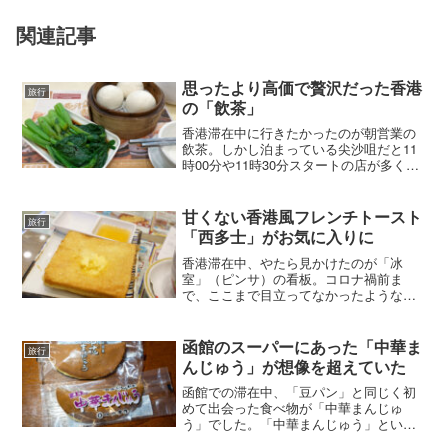
関連記事
思ったより高価で贅沢だった香港
旅行
の「飲茶」
香港滞在中に行きたかったのが朝営業の
飲茶。しかし泊まっている尖沙咀だと11
時00分や11時30分スタートの店が多く、
朝営業の店が見当たりません（探し方が
甘いのかも）。そんな中、早朝にはほど
遠いのですが、9時00分スタートの「陳師
甘くない香港風フレンチトースト
旅行
傅點心專門店...
「西多士」がお気に入りに
香港滞在中、やたら見かけたのが「冰
室」（ピンサ）の看板。コロナ禍前ま
で、ここまで目立ってなかったような気
がします。代わりに茶餐廳（チャーサー
テン）をあまり見かけなくなったよう
な。私が滞在した尖沙咀（チムサーチョ
函館のスーパーにあった「中華ま
旅行
イ）だけの特質なのかもしれませ...
んじゅう」が想像を超えていた
函館での滞在中、「豆パン」と同じく初
めて出会った食べ物が「中華まんじゅ
う」でした。「中華まんじゅう」といっ
ても一般的に想起される肉まんやあんま