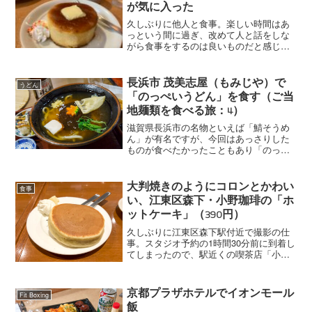
うどん」をいただき...
が気に入った
久しぶりに他人と食事。楽しい時間はあ
っという間に過ぎ、改めて人と話をしな
がら食事をするのは良いものだと感じま
した。で、もう1軒という流れになり、コ
ロナ禍前によく行っていた「わが家」
へ。相変わらず安いですね。300円台〜
長浜市 茂美志屋（もみじや）で
うどん
500円台で量もたっぷ...
「のっぺいうどん」を食す（ご当
地麺類を食べる旅：4）
滋賀県長浜市の名物といえば「鯖そうめ
ん」が有名ですが、今回はあっさりした
ものが食べたかったこともあり「のっぺ
いうどん」を体験してきました。「のっ
ぺいうどん」はその字面の通り、のっぺ
い汁とうどんを組み合わせたような麺料
大判焼きのようにコロンとかわい
食事
理。関西人には以下の説明...
い、江東区森下・小野珈琲の「ホ
ットケーキ」（390円）
久しぶりに江東区森下駅付近で撮影の仕
事。スタジオ予約の1時間30分前に到着し
てしまったので、駅近くの喫茶店「小野
珈琲」でしばしくつろぐことにしまし
た。朝9時からやってるのはありがたいで
すね。初めての訪店です。 個人店とチェ
京都プラザホテルでイオンモール
Fit Boxing
ーン店の中間みたい...
飯