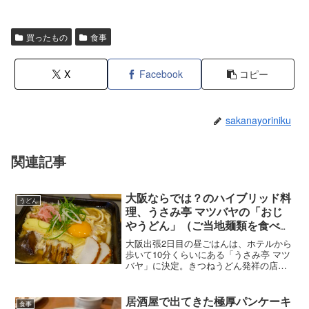
買ったもの
食事
X
Facebook
コピー
sakanayoriniku
関連記事
大阪ならでは？のハイブリッド料
うどん
理、うさみ亭 マツバヤの「おじ
やうどん」（ご当地麺類を食べる
旅：27）
大阪出張2日目の昼ごはんは、ホテルから
歩いて10分くらいにある「うさみ亭 マツ
バヤ」に決定。きつねうどん発祥の店の
一つと言われる明治創業の老舗ですが、
今日はきつねうどんではなく、他の地域
では聞いたことがないメニュー「おじや
居酒屋で出てきた極厚パンケーキ
食事