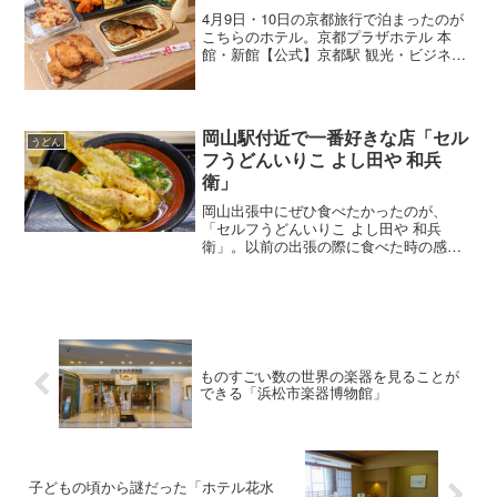
4月9日・10日の京都旅行で泊まったのが
こちらのホテル。京都プラザホテル 本
館・新館【公式】京都駅 観光・ビジネス
京都駅から（自分的に）徒歩圏内、それ
でいて比較的安いビジネスホテルです。
このときの料金は税込4,750円+宿泊税200
円。ちな...
岡山駅付近で一番好きな店「セル
うどん
フうどんいりこ よし田や 和兵
衛」
岡山出張中にぜひ食べたかったのが、
「セルフうどんいりこ よし田や 和兵
衛」。以前の出張の際に食べた時の感動
を思い出し、時間を作ってうかがってみ
ました。お店があるのは、岡山駅のすぐ
前にある第一セントラルビル地下1階。開
店時間の11時に訪店しま...
ものすごい数の世界の楽器を見ることが
できる「浜松市楽器博物館」
子どもの頃から謎だった「ホテル花水