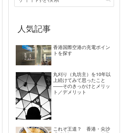
人気記事
香港国際空港の充電ポイン
トを探す
丸刈り（丸坊主）を10年以
上続けてみて思ったこと
——そのきっかけとメリッ
ト／デメリット
これぞ王道？ 香港・尖沙