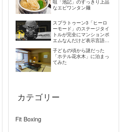
咀「池記」のすっきり上品
なエビワンタン麺
スプラトゥーン3「ヒーロ
ーモード」のステージタイ
トルが完全にマンションポ
エムなんだけど表示言語が
英語だとどうなっている
子どもの頃から謎だった
の？
「ホテル花水木」に泊まっ
てみた
カテゴリー
Fit Boxing